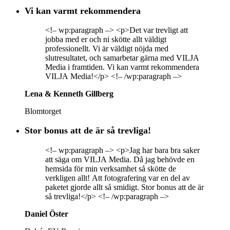
Vi kan varmt rekommendera
<!– wp:paragraph –> <p>Det var trevligt att
jobba med er och ni skötte allt väldigt
professionellt. Vi är väldigt nöjda med
slutresultatet, och samarbetar gärna med VILJA
Media i framtiden. Vi kan varmt rekommendera
VILJA Media!</p> <!– /wp:paragraph –>
Lena & Kenneth Gillberg
Blomtorget
Stor bonus att de är så trevliga!
<!– wp:paragraph –> <p>Jag har bara bra saker
att säga om VILJA Media. Då jag behövde en
hemsida för min verksamhet så skötte de
verkligen allt! Att fotografering var en del av
paketet gjorde allt så smidigt. Stor bonus att de är
så trevliga!</p> <!– /wp:paragraph –>
Daniel Öster