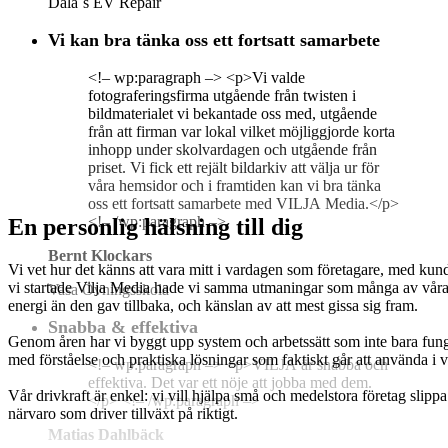
Dala´s EV Repair
Vi kan bra tänka oss ett fortsatt samarbete
<!– wp:paragraph –> <p>Vi valde
fotograferingsfirma utgående från twisten i
bildmaterialet vi bekantade oss med, utgående
från att firman var lokal vilket möjliggjorde korta
inhopp under skolvardagen och utgående från
priset. Vi fick ett rejält bildarkiv att välja ur för
våra hemsidor och i framtiden kan vi bra tänka
oss ett fortsatt samarbete med VILJA Media.</p>
<!– /wp:paragraph –>
En personlig hälsning till dig
Bernt Klockars
Vi vet hur det känns att vara mitt i vardagen som företagare, med kunde
vi startade Vilja Media hade vi samma utmaningar som många av våra 
Vasa Övningsskola
energi än den gav tillbaka, och känslan av att mest gissa sig fram.
Snabba & effektiva
Genom åren har vi byggt upp system och arbetssätt som inte bara funge
med förståelse och praktiska lösningar som faktiskt går att använda i v
<!– wp:paragraph –> <p>VILJA är snabba och
effektiva. Det var ett nöje att jobba med dem.
Vår drivkraft är enkel: vi vill hjälpa små och medelstora företag slippa
</p> <!– /wp:paragraph –>
närvaro som driver tillväxt på riktigt.
Matias Dahlbäck