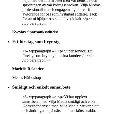
nöjd med det fina arbetet med vår hemsida och
spridningen av vår bidragsansökan. Vilja Medias
professionalism och engagemang har varit
avgörande för oss som nystartad stiftelse. Tack
för att ni hjälper oss stöda livet lokalt!</p> <!–
/wp:paragraph –>
Kvevlax Sparbanksstiftelse
Ett företag som bryr sig
<!– wp:paragraph –> <p>Super service. Ett
företag som bryr sig om sina kunder</p> <!–
/wp:paragraph –>
Marielle Relander
Melles Hälsoshop
Smidigt och enkelt samarbete
<!– wp:paragraph –> <p>Vi har upplevt
samarbetet med Vilja Media smidigt och enkelt.
Korrespondensen med Vilja Media har varit lätt
och ändringarna på nätsidan har skötts snabbt.