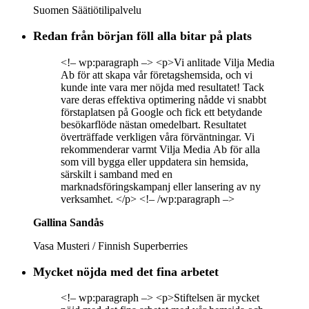
Suomen Säätiötilipalvelu
Redan från början föll alla bitar på plats
<!– wp:paragraph –> <p>Vi anlitade Vilja Media
Ab för att skapa vår företagshemsida, och vi
kunde inte vara mer nöjda med resultatet! Tack
vare deras effektiva optimering nådde vi snabbt
förstaplatsen på Google och fick ett betydande
besökarflöde nästan omedelbart. Resultatet
överträffade verkligen våra förväntningar. Vi
rekommenderar varmt Vilja Media Ab för alla
som vill bygga eller uppdatera sin hemsida,
särskilt i samband med en
marknadsföringskampanj eller lansering av ny
verksamhet. </p> <!– /wp:paragraph –>
Gallina Sandås
Vasa Musteri / Finnish Superberries
Mycket nöjda med det fina arbetet
<!– wp:paragraph –> <p>Stiftelsen är mycket