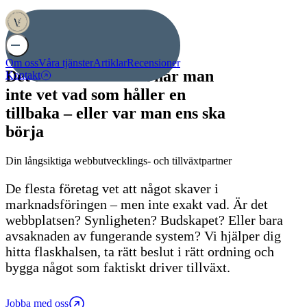
Om oss
Våra tjänster
Artiklar
Recensioner
Det är svårt att växa när man
Kontakt
inte vet vad som håller en
tillbaka – eller var man ens ska
börja
Din långsiktiga webbutvecklings- och tillväxtpartner
De flesta företag vet att något skaver i
marknadsföringen – men inte exakt vad. Är det
webbplatsen? Synligheten? Budskapet? Eller bara
avsaknaden av fungerande system? Vi hjälper dig
hitta flaskhalsen, ta rätt beslut i rätt ordning och
bygga något som faktiskt driver tillväxt.
Jobba med oss