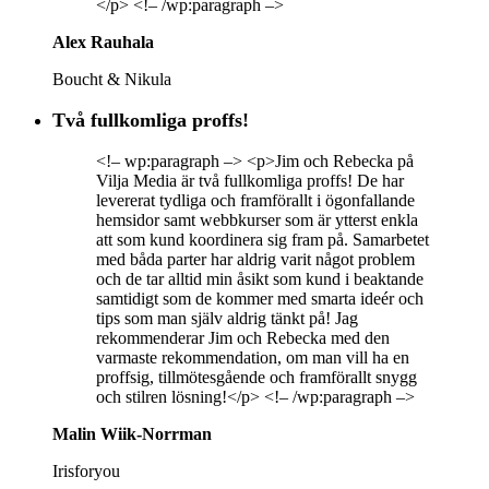
</p> <!– /wp:paragraph –>
Alex Rauhala
Boucht & Nikula
Två fullkomliga proffs!
<!– wp:paragraph –> <p>Jim och Rebecka på
Vilja Media är två fullkomliga proffs! De har
levererat tydliga och framförallt i ögonfallande
hemsidor samt webbkurser som är ytterst enkla
att som kund koordinera sig fram på. Samarbetet
med båda parter har aldrig varit något problem
och de tar alltid min åsikt som kund i beaktande
samtidigt som de kommer med smarta ideér och
tips som man själv aldrig tänkt på! Jag
rekommenderar Jim och Rebecka med den
varmaste rekommendation, om man vill ha en
proffsig, tillmötesgående och framförallt snygg
och stilren lösning!</p> <!– /wp:paragraph –>
Malin Wiik-Norrman
Irisforyou